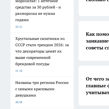
морозилке: 1 аптечное
средство за 30 рублей - и
разморозка не нужна
годами
22:21
Как помо
Хрустальные салатники из
заикание
СССР стали трендом 2026: за
советы с
что декораторы ценят их
выше современной
брендовой посуды
21:10
От чего 
Названы три региона России
главные 
с самыми красивыми
учитыват
девушками
20:59