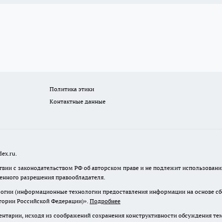
Политика этики
Контактные данные
ex.ru.
твии с законодательством РФ об авторском праве и не подлежит использовани
менного разрешения правообладателя.
гии (информационные технологии предоставления информации на основе сбор
итории Российской Федерации)».
Подробнее
нтарии, исходя из соображений сохранения конструктивности обсуждения те