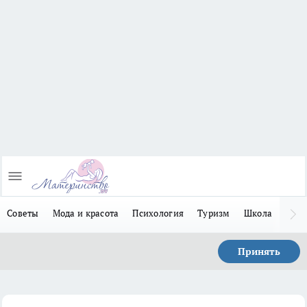
Советы
Мода и красота
Психология
Туризм
Школа
Льго
Принять