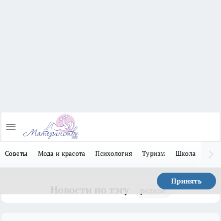
Советы
Мода и красота
Психология
Туризм
Школа
Льго
Принять
Новости по тэгу
редкое