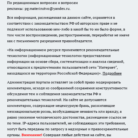
По редакционным вопросам и вопросам
рекламы: pg.materinstvo@yandex.ru.
Вся информация, размещенная на данном сайте, охраняется в
соответствии с законодательством РФ об авторском праве и не
подлежит использованию кем-либо в какой бы то ни было форме, в
том числе воспроизведению, распространению, переработке не иначе
как с письменного разрешения правообладателя.
«На информационном ресурсе применяются рекомендательные
технологии (информационные технологии предоставления
информации на основе сбора, систематизации и анализа сведений,
относящихся к предпочтениям пользователей сети "Интернет",
находящихся на территории Российской Федерации)».
Подробнее
Администрация портала оставляет за собой право модерировать
комментарии, исходя из соображений сохранения конструктивности
обсуждения тем и соблюдения законодательства РФ и
рекомендательных технологий. На сайте не допускаются
комментарии, содержащие нецензурную брань, разжигающие
межнациональную рознь, возбуждающие ненависть или вражду, а
равно унижение человеческого достоинства, размещение ссылок не
по теме. IP-адреса пользователей, не соблюдающих эти требования,
могут быть переданы по запросу в надзорные и правоохранительные
органы.
Внимание!
Совершая любые действия на сайте, вы