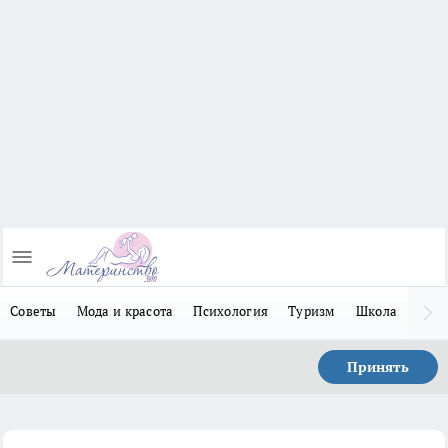
Советы
Мода и красота
Психология
Туризм
Школа
Льго
Принять