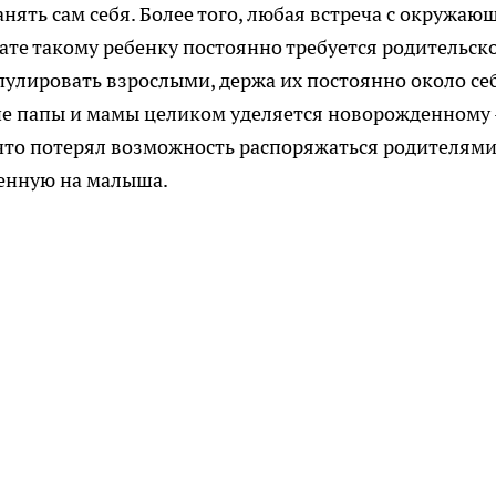
анять сам
себя. Более того, любая встреча с окружаю
тате такому
ребенку постоянно требуется родительск
пулировать
взрослыми, держа их постоянно около себ
ие папы и мамы
целиком уделяется новорожденному 
что потерял
возможность распоряжаться родителями
енную на
малыша.