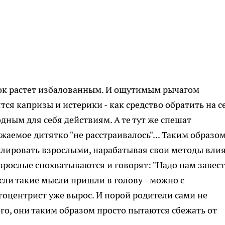
к растет
избалованным. И ощутимым рычагом
тся капризы и истерики -
как средство обратить на с
одным для себя
действиям. А те тут же спешат
жаемое дитятко "не
расстраивалось"... Таким образом
улировать взрослыми,
нарабатывая свои методы вли
зрослые спохватываются и
говорят: "Надо нам завес
Если такие мысли пришли в
голову - можно с
эгоцентрист уже вырос. И порой родители
сами не
го,
они таким образом просто пытаются сбежать от