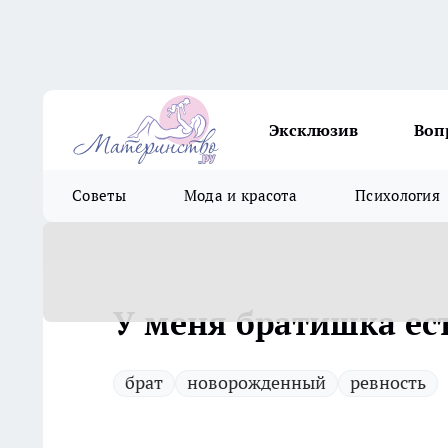
Эксклюзив
Воп
Советы
Мода и красота
Психология
У меня братишка ест
брат
новорожденный
ревность