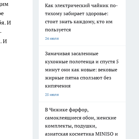
щим
Как электрический чайник по-
ое
тихому забирает здоровье:
стоит знать каждому, кто им
я. И
пользуется
-
24 июля
. И
Замачивая засаленные
кухонные полотенца и спустя 5
минут они как новые: вековые
жирные пятна сползают без
кипячения
25 июля
В Чижике фарфор,
самоклеящиеся обои, женские
комплекты, подушки,
азиатская косметика MINISO и