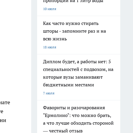
пропорции на 1 литр воды
10 июля
Как часто нужно стирать
шторы - запомните раз и на
всю жизнь
18 июля
Диплом будет, а работы нет: 5
специальностей с подвохом, на
которые вузы заманивают
бюджетными местами
7 июля
нате
Фавориты и разочарования
ге
"Ермолино": что можно брать,
они
а что лучше обходить стороной
— честный отзыв