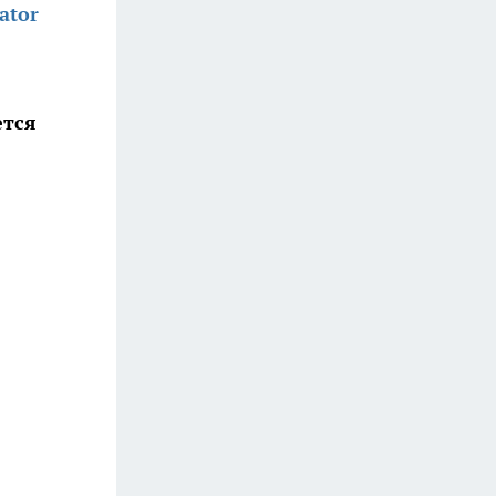
ator
ется