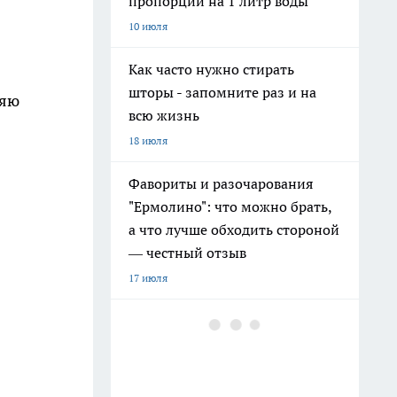
пропорции на 1 литр воды
10 июля
Как часто нужно стирать
шторы - запомните раз и на
всю жизнь
18 июля
Фавориты и разочарования
"Ермолино": что можно брать,
а что лучше обходить стороной
— честный отзыв
17 июля
Топ-6 продуктов из
"Ермолино": прихожу за ними
в магазин снова и снова - вот
что стоит попробовать