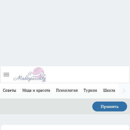
Советы
Мода и красота
Психология
Туризм
Школа
Льго
Принять