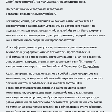
Сайт "Материнство". ИП Малышева Анна Владимировна.
По редакционным вопросам и вопросам
рекламы: pg.materinstvo@yandex.ru.
Вся информация, размещенная на данном сайте, охраняется в
соответствии с законодательством РФ об авторском праве и не
подлежит использованию кем-либо в какой бы то ни было форме, в
том числе воспроизведению, распространению, переработке не иначе
как с письменного разрешения правообладателя.
«На информационном ресурсе применяются рекомендательные
технологии (информационные технологии предоставления
информации на основе сбора, систематизации и анализа сведений,
относящихся к предпочтениям пользователей сети "Интернет",
находящихся на территории Российской Федерации)».
Подробнее
Администрация портала оставляет за собой право модерировать
комментарии, исходя из соображений сохранения конструктивности
обсуждения тем и соблюдения законодательства РФ и
рекомендательных технологий. На сайте не допускаются
комментарии, содержащие нецензурную брань, разжигающие
межнациональную рознь, возбуждающие ненависть или вражду, а
равно унижение человеческого достоинства, размещение ссылок не
по теме. IP-адреса пользователей, не соблюдающих эти требования,
могут быть переданы по запросу в надзорные и правоохранительные