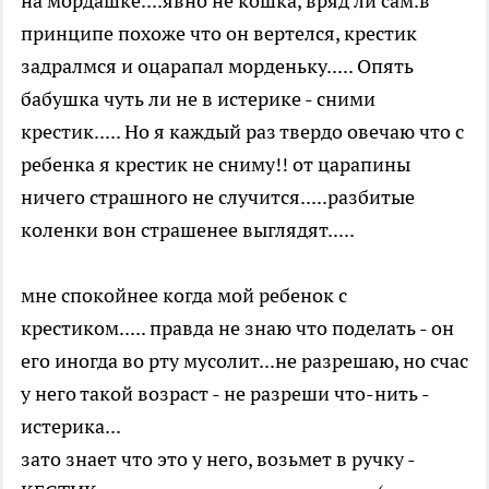
на мордашке....явно не кошка, вряд ли сам.в
принципе похоже что он вертелся, крестик
задралмся и оцарапал морденьку..... Опять
бабушка чуть ли не в истерике - сними
крестик..... Но я каждый раз твердо овечаю что с
ребенка я крестик не сниму!! от царапины
ничего страшного не случится.....разбитые
коленки вон страшенее выглядят.....
мне спокойнее когда мой ребенок с
крестиком..... правда не знаю что поделать - он
его иногда во рту мусолит...не разрешаю, но счас
у него такой возраст - не разреши что-нить -
истерика...
зато знает что это у него, возьмет в ручку -