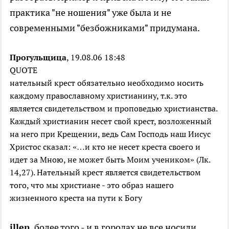
практика "не ношения" уже была и не
современными "безбожниками" придумана.
Прогульщица
, 19.08.06 18:48
QUOTE
нательный крест обязательно необходимо носить
каждому православному христианину, т.к. это
является свидетельством и проповедью христианства.
Каждый христианин несет свой крест, возложенный
на него при Крещении, ведь Сам Господь наш Иисус
Христос сказал: «…и кто не несет креста своего и
идет за Мною, не может быть Моим учеником» (Лк.
14,27). Нательный крест является свидетельством
того, что мы христиане - это образ нашего
жизненного креста на пути к Богу
illen
, более того - и в городах не все носили