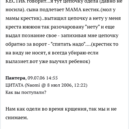
КЕСТИК говорит...я тут цепочку одела (давно не
носила). сына подлетает МАМА кестик.(мол у
мамы крестик)..вытащил цепочку а нету у меня
креста юююон так разочаровану "нету" и еще
выдал познание свое - запихивая мне цепочку
обратно за ворот - "спятать надо"....(крестик то
на виду не носят, я всегда убираю если
вылазиет.вот уже выучил ребенок)
Пантера
, 09.07.06 14:55
ЦИТАТА (Naomi @ 8 июл 2006, 12:22)
Как вы поступали?
Нам как одели во время крщения, так мы и не
снимаем.