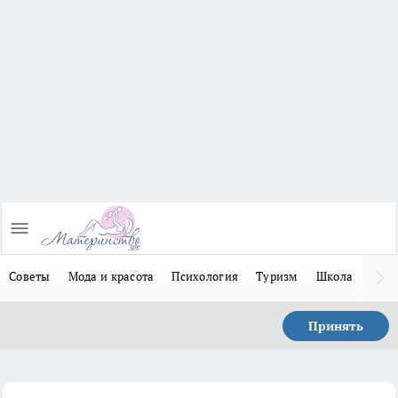
Советы
Мода и красота
Психология
Туризм
Школа
Льго
Принять