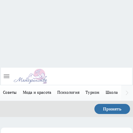
Советы
Мода и красота
Психология
Туризм
Школа
Льго
Принять