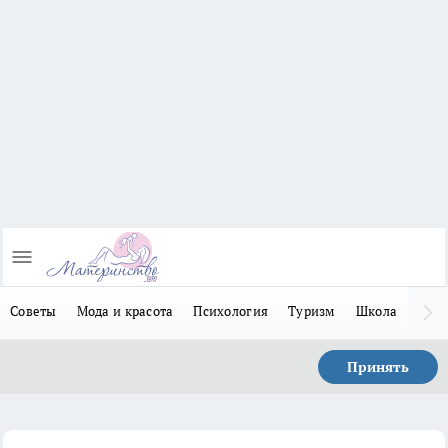
Советы
Мода и красота
Психология
Туризм
Школа
Льго
Принять