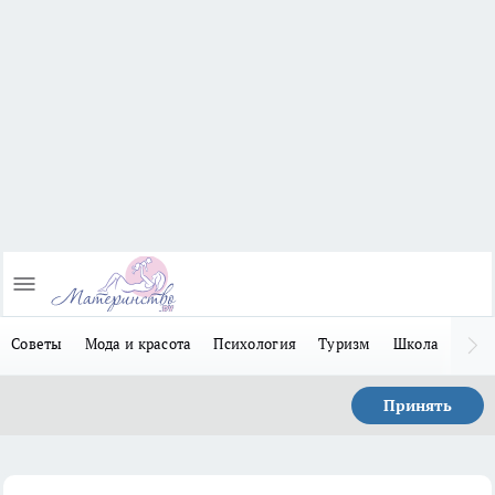
Советы
Мода и красота
Психология
Туризм
Школа
Льго
Принять