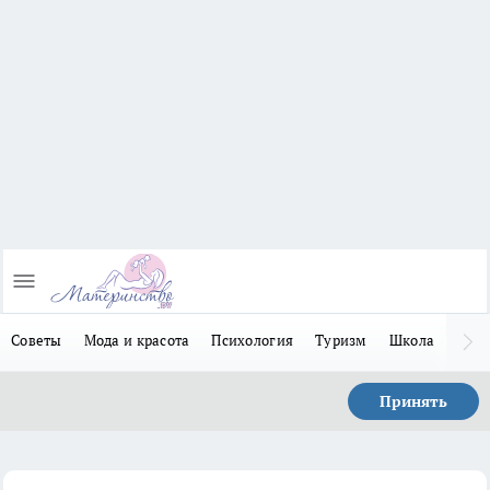
Советы
Мода и красота
Психология
Туризм
Школа
Льго
Принять