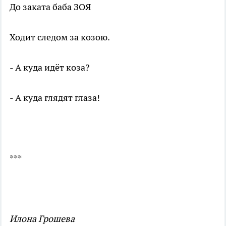
До заката баба ЗОЯ
Ходит следом за козою.
- А куда идёт коза?
- А куда глядят глаза!
***
Илона Грошева