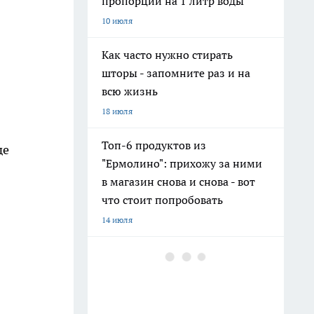
пропорции на 1 литр воды
10 июля
Как часто нужно стирать
шторы - запомните раз и на
всю жизнь
18 июля
Топ-6 продуктов из
де
"Ермолино": прихожу за ними
в магазин снова и снова - вот
что стоит попробовать
14 июля
Фавориты и разочарования
"Ермолино": что можно брать,
а что лучше обходить стороной
— честный отзыв