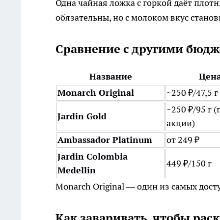
Одна чайная ложка с горкой даёт плотн
обязательны, но с молоком вкус станов
Сравнение с другими бюдж
Название
Цен
Monarch Original
~250 ₽/47,5 г
~250 ₽/95 г (
Jardin Gold
акции)
Ambassador Platinum
от 249 ₽
Jardin Colombia
449 ₽/150 г
Medellin
Monarch Original — один из самых дос
Как заваривать, чтобы рас