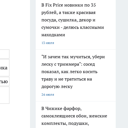
В Fix Price новинки по 35
рублей, а также красивая
посуда, сушилка, декор и
сумочки - делюсь классными
находками
13 июля
"И зачем так мучиться, убери
леску с триммера": сосед
нка
показал, как легко косить
траву и не тратиться на
тью
дорогую леску
24 июля
В Чижике фарфор,
самоклеящиеся обои, женские
комплекты, подушки,