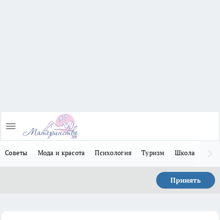
Советы
Мода и красота
Психология
Туризм
Школа
Льго
Принять