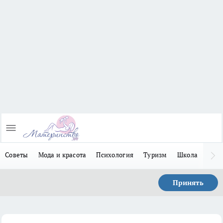
Советы
Мода и красота
Психология
Туризм
Школа
Льго
Принять