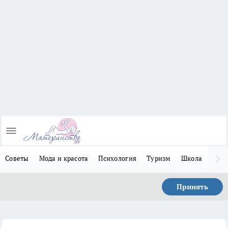
Советы
Мода и красота
Психология
Туризм
Школа
Льго
Принять