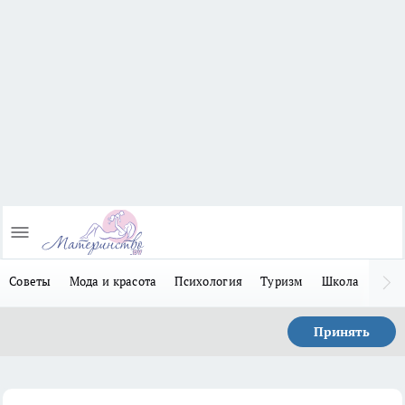
Советы
Мода и красота
Психология
Туризм
Школа
Льго
Принять