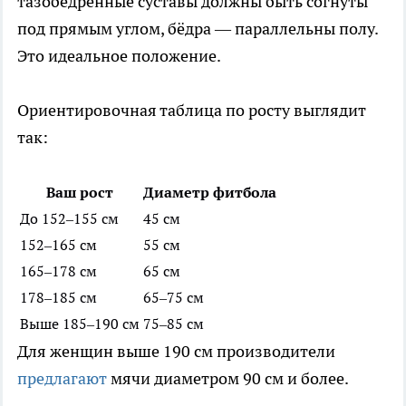
тазобедренные суставы должны быть согнуты
под прямым углом, бёдра — параллельны полу.
Это идеальное положение.
Ориентировочная таблица по росту выглядит
так:
Ваш рост
Диаметр фитбола
До 152–155 см
45 см
152–165 см
55 см
165–178 см
65 см
178–185 см
65–75 см
Выше 185–190 см
75–85 см
Для женщин выше 190 см производители
предлагают
мячи диаметром 90 см и более.