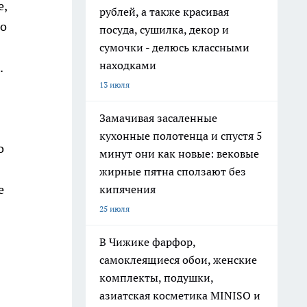
е,
рублей, а также красивая
во
посуда, сушилка, декор и
сумочки - делюсь классными
находками
.
13 июля
Замачивая засаленные
кухонные полотенца и спустя 5
о
минут они как новые: вековые
жирные пятна сползают без
е
кипячения
25 июля
В Чижике фарфор,
самоклеящиеся обои, женские
комплекты, подушки,
азиатская косметика MINISO и