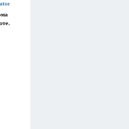
ator
ома
оте.