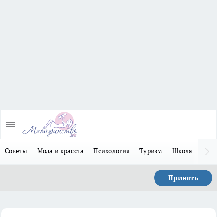
Советы
Мода и красота
Психология
Туризм
Школа
Льго
Принять