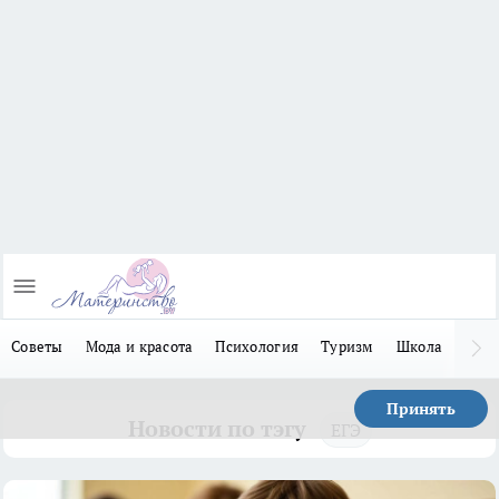
Советы
Мода и красота
Психология
Туризм
Школа
Льго
Принять
Новости по тэгу
ЕГЭ