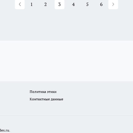
1
2
3
4
5
6
Политика этики
Контактные данные
ex.ru.