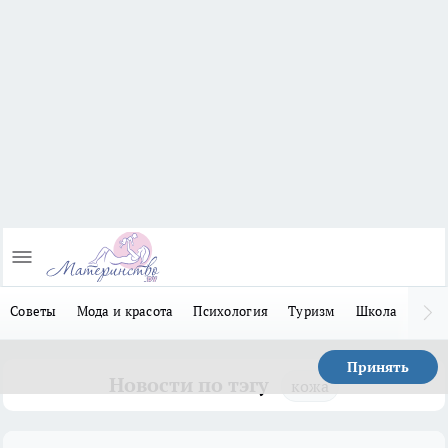
Советы
Мода и красота
Психология
Туризм
Школа
Льго
Принять
Новости по тэгу
кожа