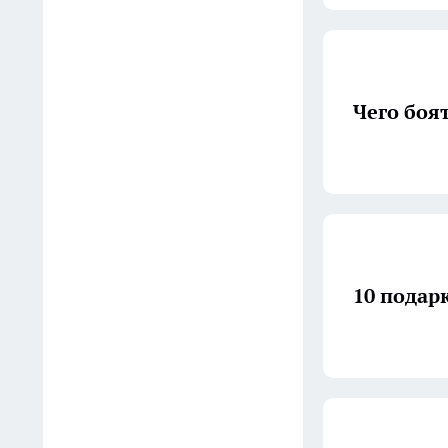
копеечный кофе: вкус не
уступает зерновому —
сравниваю две банки
03:30
Чего боя
Как в СССР чистили
кастрюли и сковородки до
блеска: метод 3 стаканов —
вековой нагар испарится за
полчаса
03:02
10 подар
Эти сумки из СССР стали
трендом 2026: за что
стилисты ценят их выше
современных брендовых
аксессуаров
02:00