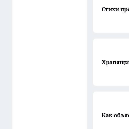
Стихи пр
Смородину обрезаю по
методу Мичурина: вместо
вялого кустика вырастает
ягодное дерево — собираю
по 10 кг
01:15
Храпящий
Отказалась от вуали и
органзы: 1 ткань для тюля, с
которой комната выглядит
как из журнала и не
собирает пыль годами
00:25
Как объя
Как укрепить диски для
болгарки: простой способ,