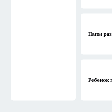
чтобы пилить толстый
металл часами без сколов
Вчера
В Fix Price трендовая
Папы ра
азиатская косметика,
полочки, посуда и
органайзеры как из Pinterest
- делюсь классными
находками
Вчера
Ребенок 