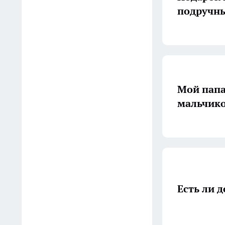
чем в Беларуси
подручн
05:17
Карнизы — прошлый век:
как закрепить шторы, чтобы
маленькая спальня
превратилась в просторный
Мой папа
зал — 5 методов дизайнеров
мальчик
04:22
Раздельный бюджет и своё
имущество: как оформить,
чтобы не потерять при
разводе
Есть ли 
04:00
В «Светофоре» нашла