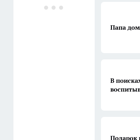
Метод 1 капли — и
сковорода из нержавейки
заблестит как в ресторане:
Папа дом
подгоревшие пятна и нагар
сойдут без царапин
06:20
Квартира куплена до брака,
но ипотеку платят вместе —
чьё это жильё? Разбираемся
В поиска
в юридических тонкостях
воспитыв
06:00
1 щепотка в картофель —
драники золотистые
хрустящие и без лишнего
масла: получается вкуснее,
Подарок 