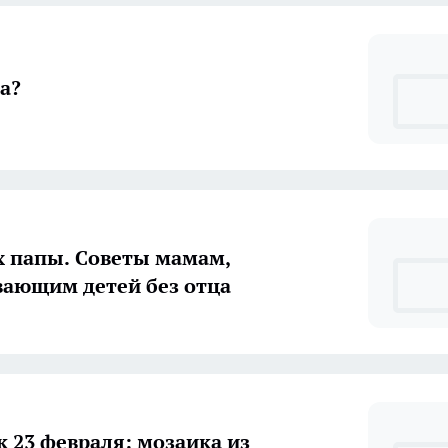
а?
х папы. Советы мамам,
ающим детей без отца
к 23 февраля: мозаика из