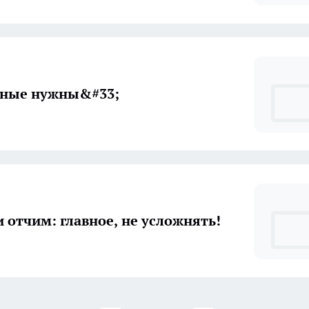
зные нужны&#33;
и отчим: главное, не усложнять!