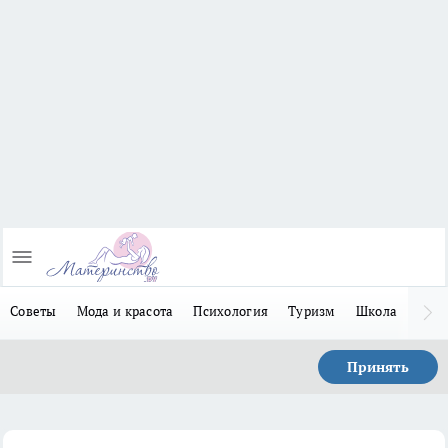
Советы
Мода и красота
Психология
Туризм
Школа
Льго
Принять