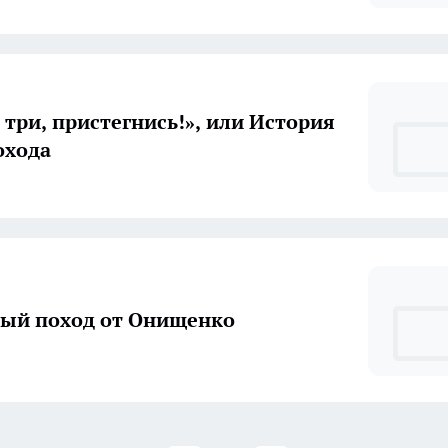
, три, пристегнись!», или История
охода
ый поход от Онищенко