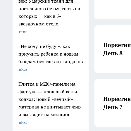
век: 3 царские ткани для
постельного белья, спать на
которых — как в 5-
звездочном отеле
17:02
Норвегия
«Не хочу, не буду!»: как
День 8
приучить ребёнка к новым
блюдам без слёз и скандалов
16:30
Плитка и МДФ-панели на
фартуке — прошлый век и
Норвегия
колхоз: новый «вечный»
День 7
материал не впитывает жир
и выглядит на миллион
16:22