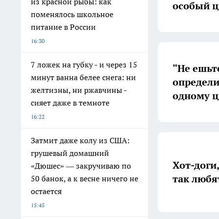
из красной рыбы: как
особый ц
поменялось школьное
питание в России
16:30
7 ложек на губку - и через 15
"Не ешьт
минут ванна белее снега: ни
определи
желтизны, ни ржавчины -
одному ц
сияет даже в темноте
16:22
Затмит даже колу из США:
грушевый домашний
Хот-доги, чипсы
«Дюшес» — закручиваю по
так любя
50 банок, а к весне ничего не
остается
15:45