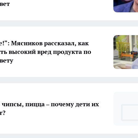
вет
е!": Мясников рассказал, как
ть высокий вред продукта по
вету
, пицца – почему дети их
т?