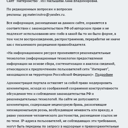
Сайт "Материнство". ИП Малышева Анна Владимировна.
По редакционным вопросам и вопросам
рекламы: pg.materinstvo@yandex.ru.
Вся информация, размещенная на данном сайте, охраняется в
соответствии с законодательством РФ об авторском праве и не
подлежит использованию кем-либо в какой бы то ни было форме, в
том числе воспроизведению, распространению, переработке не иначе
как с письменного разрешения правообладателя.
«На информационном ресурсе применяются рекомендательные
технологии (информационные технологии предоставления
информации на основе сбора, систематизации и анализа сведений,
относящихся к предпочтениям пользователей сети "Интернет",
находящихся на территории Российской Федерации)».
Подробнее
Администрация портала оставляет за собой право модерировать
комментарии, исходя из соображений сохранения конструктивности
обсуждения тем и соблюдения законодательства РФ и
рекомендательных технологий. На сайте не допускаются
комментарии, содержащие нецензурную брань, разжигающие
межнациональную рознь, возбуждающие ненависть или вражду, а
равно унижение человеческого достоинства, размещение ссылок не
по теме. IP-адреса пользователей, не соблюдающих эти требования,
могут быть переданы по запросу в надзорные и правоохранительные