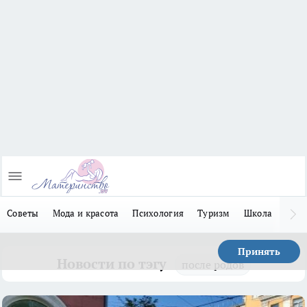
Советы
Мода и красота
Психология
Туризм
Школа
Льго
Принять
Новости по тэгу
после родов