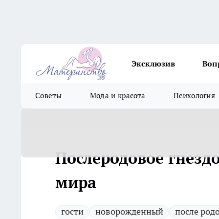
Эксклюзив
Воп
Советы
Мода и красота
Психология
Послеродовое гнезд
мира
гости
новорожденный
после род