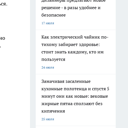
дизайнеры предлагают новое
ся.
решение - в разы удобнее и
безопаснее
17 июля
Как электрический чайник по-
но
тихому забирает здоровье:
о
стоит знать каждому, кто им
пользуется
24 июля
Замачивая засаленные
кухонные полотенца и спустя 5
минут они как новые: вековые
жирные пятна сползают без
кипячения
25 июля