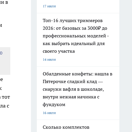
ни в
17 июля
Топ-16 лучших триммеров
м
2026: от базовых за 3000₽ до
профессиональных моделей -
как выбрать идеальный для
своего участка
о
14 июля
Обалденные конфеты: нашла в
ое
Пятерочке сладкий клад —
к
снаружи вафля в шоколаде,
 тот
внутри нежная начинка с
фундуком
ла с
16 июля
Сколько комплектов