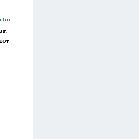
ator
мя.
тот