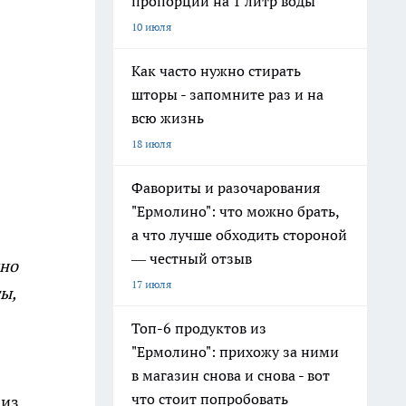
пропорции на 1 литр воды
10 июля
Как часто нужно стирать
шторы - запомните раз и на
всю жизнь
18 июля
Фавориты и разочарования
"Ермолино": что можно брать,
а что лучше обходить стороной
— честный отзыв
нно
17 июля
ы,
Топ-6 продуктов из
"Ермолино": прихожу за ними
в магазин снова и снова - вот
что стоит попробовать
 из