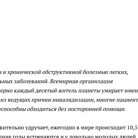
 и хронической обструктивной болезнью легких,
льных заболеваний. Всемирная организация
мерно каждый десятый житель планеты умирает име
на из ведущих причин инвалидизации, многие пациент
еспособны обходиться без посторонней помощи.
вительно удручает, ежегодно в мире происходит 10,5
дние годы встречаются и у довольно молодых людей,