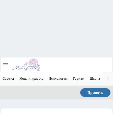
Советы
Мода и красота
Психология
Туризм
Школа
Льго
Принять