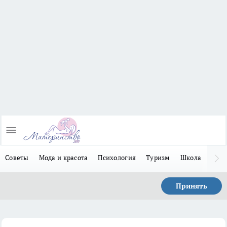
Советы
Мода и красота
Психология
Туризм
Школа
Льго
Принять