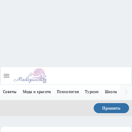
Советы
Мода и красота
Психология
Туризм
Школа
Льго
Принять