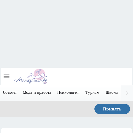
Советы
Мода и красота
Психология
Туризм
Школа
Льго
Принять