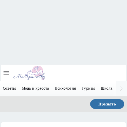
Советы
Мода и красота
Психология
Туризм
Школа
Льго
Принять