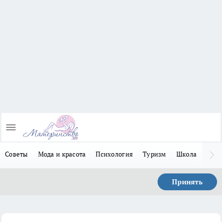
Советы
Мода и красота
Психология
Туризм
Школа
Льго
Принять