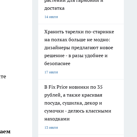
растений для гармонии и
достатка
14 июля
Хранить тарелки по-старинке
на полках больше не модно:
дизайнеры предлагают новое
решение - в разы удобнее и
безопаснее
17 июля
йте
В Fix Price новинки по 35
рублей, а также красивая
посуда, сушилка, декор и
сумочки - делюсь классными
находками
13 июля
паем