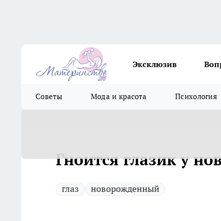
Эксклюзив
Воп
Советы
Мода и красота
Психология
Гноится глазик у н
глаз
новорожденный