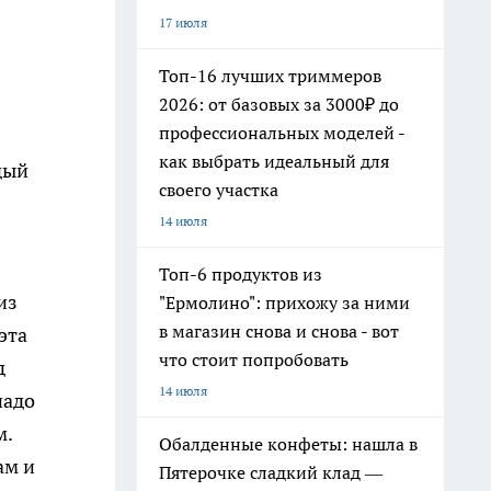
17 июля
Топ-16 лучших триммеров
2026: от базовых за 3000₽ до
профессиональных моделей -
как выбрать идеальный для
дый
своего участка
14 июля
Топ-6 продуктов из
из
"Ермолино": прихожу за ними
в магазин снова и снова - вот
эта
что стоит попробовать
д
14 июля
надо
м.
Обалденные конфеты: нашла в
ам и
Пятерочке сладкий клад —