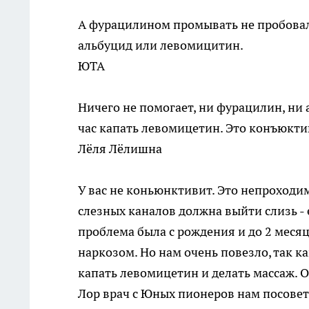
А фурацилином промывать не пробова
альбуцид или левомицитин.
ЮТА
Ничего не помогает, ни фурацилин, ни
час капать левомицетин. Это конъюкти
Лёля Лёлишна
У вас не коньюнктивит. Это непроходим
слезных каналов должна выйти слизь - е
проблема была с рождения и до 2 меся
наркозом. Но нам очень повезло, так к
капать левомицетин и делать массаж. 
Лор врач с Юных пионеров нам посовето