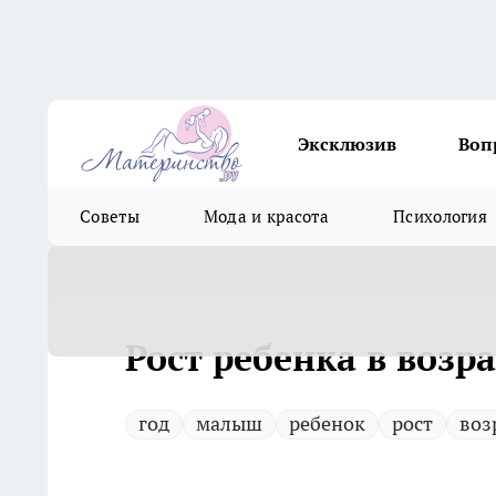
Эксклюзив
Воп
Советы
Мода и красота
Психология
Рост ребенка в возра
год
малыш
ребенок
рост
воз