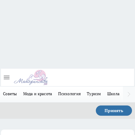
Советы
Мода и красота
Психология
Туризм
Школа
Льго
Принять