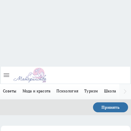
Советы
Мода и красота
Психология
Туризм
Школа
Льго
Принять