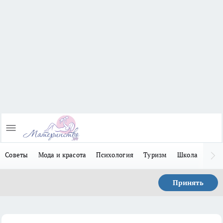
Советы
Мода и красота
Психология
Туризм
Школа
Льго
Принять