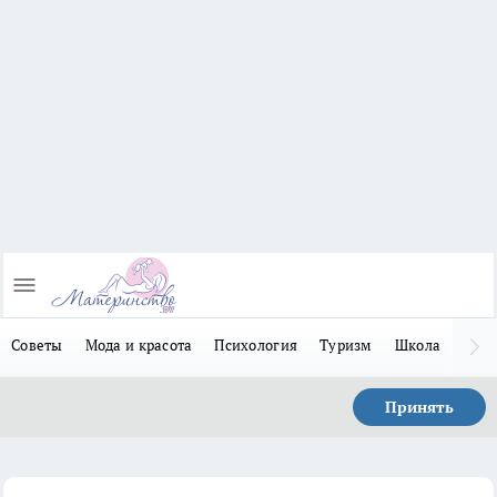
Советы
Мода и красота
Психология
Туризм
Школа
Льго
Принять