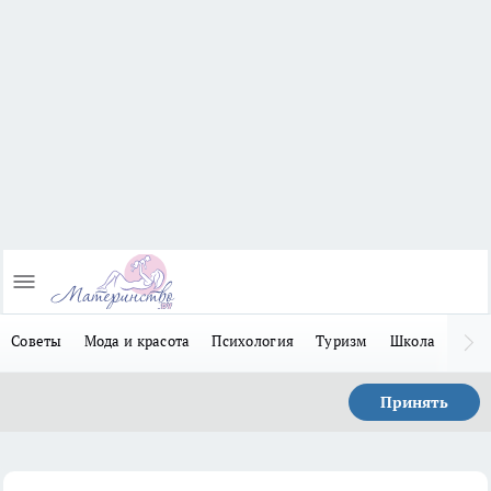
Советы
Мода и красота
Психология
Туризм
Школа
Льго
Принять