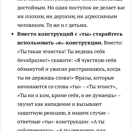
достойным. Но один поступок не делает вас
ни
плохим
, ни
дерзким
, ни
агрессивным
человеком. То же и с детьми.
Вместо конструкций с «ты» старайтесь
использовать «я»-конструкции.
Вместо:
«Ты такая эгоистка! Ты ведешь себя
безобразно!» скажите: «Я чувствую себя
обманутой и ужасно расстраиваюсь, когда
ты не держишь слова!» Фразы, которые
начинаются со слова «ты» – «Ты эгоист»,
«Ты ни о ком, кроме себя, и не думаешь» –
звучат как нападение и вызывают
защитную реакцию, в нашем случае –
ответные «ты»-конструкции: «А ты
собственница», «А ты ревнуешь или