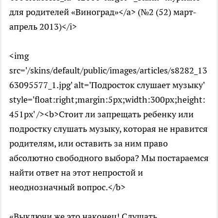
для родителей «Виноград»</a> (№2 (52) март-
апрель 2013)</i>
<img
src='/skins/default/public/images/articles/s8282_13
63095577_1.jpg' alt='Подросток слушает музыку'
style='float:right;margin:5px;width:300px;height:
451px' /><b>Стоит ли запрещать ребенку или
подростку слушать музыку, которая не нравится
родителям, или оставить за ним право
абсолютно свободного выбора? Мы постараемся
найти ответ на этот непростой и
неоднозначный вопрос.</b>
«Выключи же это наконец! Слушать