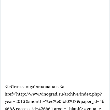
<i>Статья опубликована в <a
href='http://www.vinograd.su/archive/index.php?
year=2013&month=%ec%e0%f0%f2&paper_id=46
466&eaccess_id=42666' target='_blank'>журнале