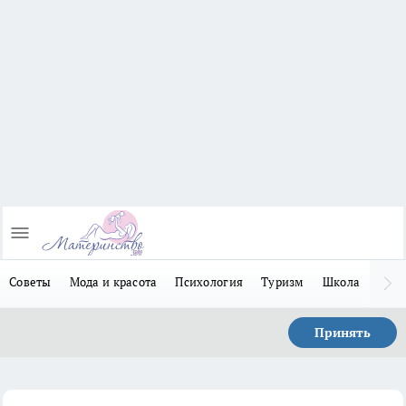
Советы
Мода и красота
Психология
Туризм
Школа
Льго
Принять