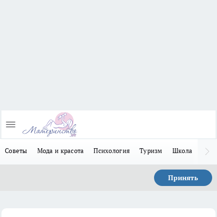
Советы
Мода и красота
Психология
Туризм
Школа
Льго
Принять