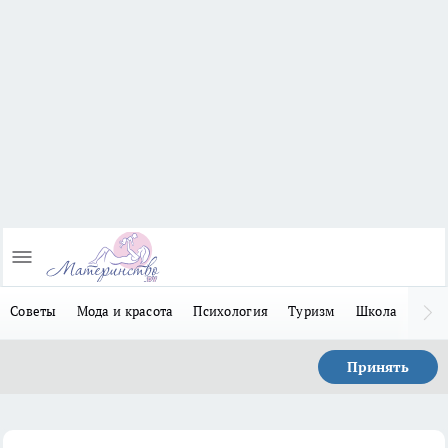
Советы
Мода и красота
Психология
Туризм
Школа
Льго
Принять