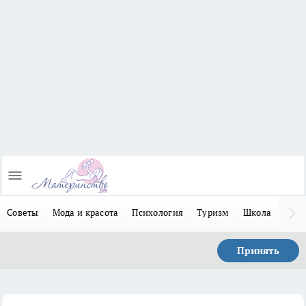
Советы
Мода и красота
Психология
Туризм
Школа
Льго
Принять