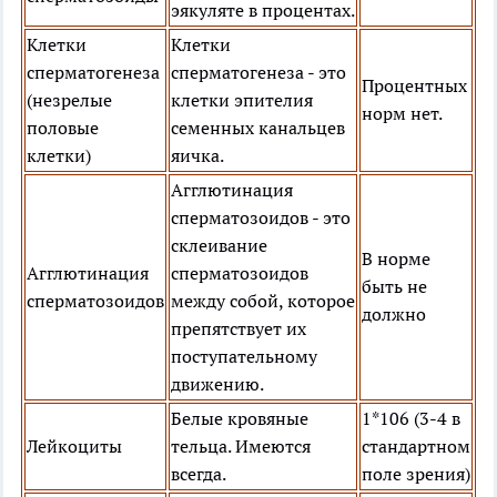
эякуляте в процентах.
Клетки
Клетки
сперматогенеза
сперматогенеза - это
Процентных
(незрелые
клетки эпителия
норм нет.
половые
семенных канальцев
клетки)
яичка.
Агглютинация
сперматозоидов - это
склеивание
В норме
Агглютинация
сперматозоидов
быть не
сперматозоидов
между собой, которое
должно
препятствует их
поступательному
движению.
Белые кровяные
1*106 (3-4 в
Лейкоциты
тельца. Имеются
стандартном
всегда.
поле зрения)