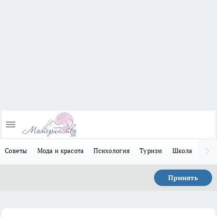
Советы
Мода и красота
Психология
Туризм
Школа
Льго
Принять