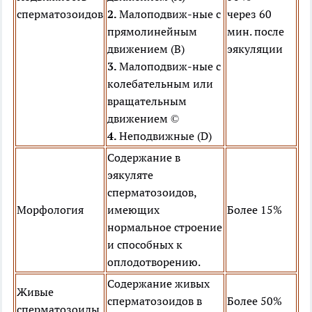
сперматозоидов
2.
Малоподвиж-ные с
через 60
прямолинейным
мин. после
движением (B)
эякуляции
3.
Малоподвиж-ные с
колебательным или
вращательным
движением ©
4.
Неподвижные (D)
Содержание в
эякуляте
сперматозоидов,
Морфология
имеющих
Более 15%
нормальное строение
и способных к
оплодотворению.
Содержание живых
Живые
сперматозоидов в
Более 50%
сперматозоиды