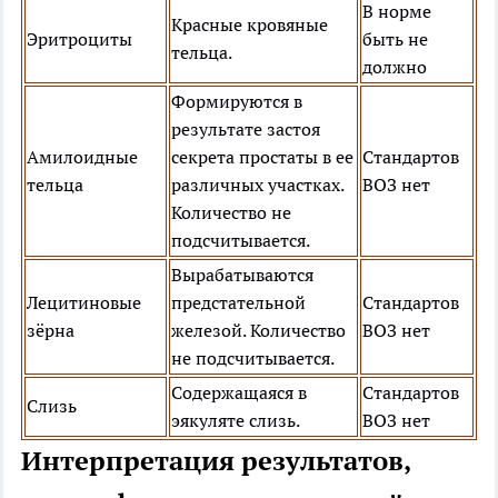
В норме
Красные кровяные
Эритроциты
быть не
тельца.
должно
Формируются в
результате застоя
Амилоидные
секрета простаты в ее
Стандартов
тельца
различных участках.
ВОЗ нет
Количество не
подсчитывается.
Вырабатываются
Лецитиновые
предстательной
Стандартов
зёрна
железой. Количество
ВОЗ нет
не подсчитывается.
Содержащаяся в
Стандартов
Слизь
эякуляте слизь.
ВОЗ нет
Интерпретация результатов,