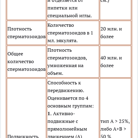
и отделяется от
см.)
пипетки или
специальной иглы.
Количество
Плотность
20 млн. и
сперматозоидов в 1
сперматозоидов
более
мл. эякулята.
Плотность
Общее
сперматозоидов,
40 млн. и
количество
умноженная на
более
сперматозоидов
объем.
Способность к
передвижению.
Оценивается по 4
основным группам:
1.
Активно-
подвижные с
тип А > 25%,
прямолинейным
либо А+В >
Подвижность
движением (А)
50 %