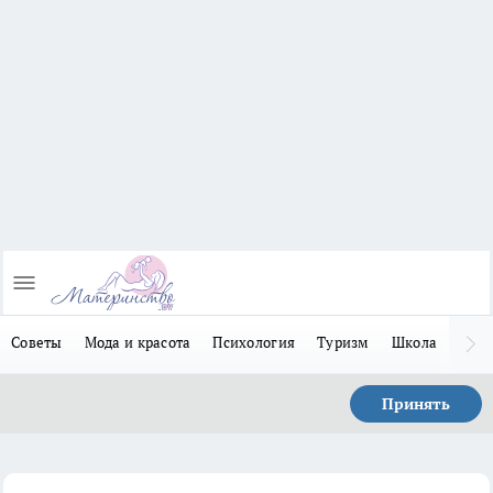
Советы
Мода и красота
Психология
Туризм
Школа
Льго
Принять