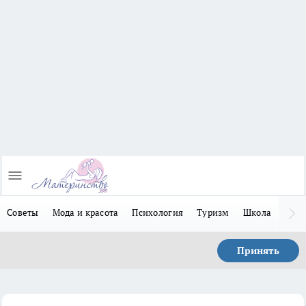
Советы
Мода и красота
Психология
Туризм
Школа
Льго
Принять